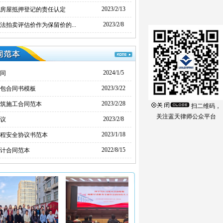
2023/2/13
房屋抵押登记的责任认定
气、蓬勃朝气、创新锐气、必
2023/2/8
法拍卖评估价作为保留价的...
胜志气”的优秀集体。现有执业
律师84人，许多律师是复合
型、专业性人才。主任郭桂林
2024/1/5
同
系
“全国优秀律师”，多人荣
2023/3/22
包合同书模板
2023/2/28
筑施工合同范本
获“山东省优秀律师”“山东省优
扫二维码，
关注蓝天律师公众平台
2023/2/8
议
秀仲裁员”“泰安市十大法治人
2023/1/18
程安全协议书范本
物”“泰安市十大女杰”等称号，
2022/8/15
计合同范本
一批律师荣获“泰安市优秀律
师”“泰安市优秀专业律师”等称
号；一批律师入选山东省、泰
安市及其县（市、
区）政府法