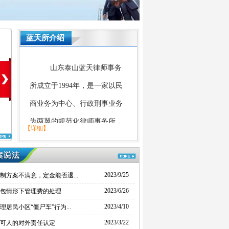
蓝天所介绍
山东泰山蓝天律师事务
所成立于
1994年，是一家以民
商业务为中心
、行政刑事业务
为两翼的规范化律师事务所，
【详细】
林
乔建奎
戚桂花
孙平
被评为
“全国优秀律师事务
所”“全国公共法律服务工作先
进单位”“山东省十佳律师事务
2023/9/25
制方案不满意，定金能否退...
2023/6/26
包情形下管理费的处理
所”“山东省青年文明号”。
2023/4/10
理居民小区“僵尸车”行为...
律所长期致力于学习型
2023/3/22
可人的对外责任认定
组织建设，打造具有
“浩然正