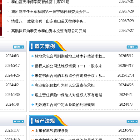
2026/7/31
泰山蓝天律师学院智飨荟丨第321期
2026/7/29
我所副主任王军获聘第一届宁德仲裁委员会仲...
2026/7/29
情暖八一 致敬老兵丨山东泰山蓝天律师事务...
2026/7/27
高鹏律师为泰安市泰山资本投资有限公司开展...
2024/6/3
2026/5/12
林地承包合同到期后地上林木补偿请求权...
2024/5/17
2026/4/17
债权人的公司法维权锦囊（一）：股东未...
2024/4/26
2025/12/31
未签书面合同的工程造价咨询费争议：从...
2024/4/2
2024/4/26
商业标识侵权行为的认定及责任承担
2024/1/30
2024/4/2
雇主责任保险中保险人对侵权人享有追偿...
2024/1/8
2024/1/8
无效施工合同中定金条款的处理规则
《泰安律师网》优秀论文选送先进单位
2017.12《泰安律师网》综合信息宣传先进单位
2023/11/7
2023/5/10
山东省燃气管理条例