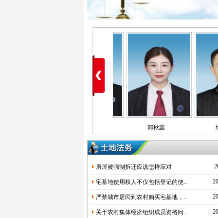
乔明
刘昕宇
郭秋蕊
2
房屋被强制拆迁应该怎样应对
20
宅基地使用权人不仅包括登记的使...
20
严禁城市居民到农村购买宅基地，...
20
关于农村集体经济组织成员资格问...