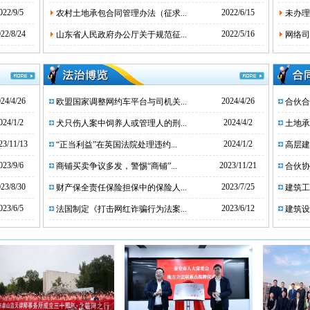
022/9/5
2022/6/15
农村土地承包合同管理办法（征求...
未办理
22/8/24
2022/5/16
山东省人民政府办公厅关于规范征...
网络司
24/4/26
2024/4/26
欧盟国家调整网约车平台与司机关...
合伙合
024/1/2
2024/4/2
犬只伤人案中饲养人或管理人的刑...
土地承
23/11/13
2024/1/2
“正当利益”在英国法院处理违约...
高层建
023/9/6
2023/11/21
商铺买卖争议多发，警惕“商铺”...
合伙协
23/8/30
2023/7/25
财产保全责任保险担保中的保险人...
建筑工
023/6/5
2023/6/12
法国制定《打击网红诈骗行为法案...
建筑设