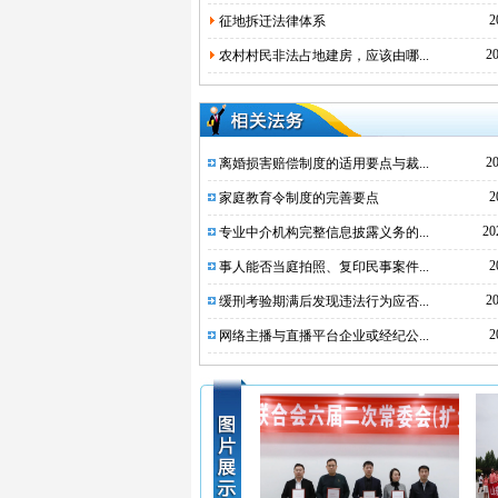
2
征地拆迁法律体系
20
农村村民非法占地建房，应该由哪...
20
离婚损害赔偿制度的适用要点与裁...
2
家庭教育令制度的完善要点
20
专业中介机构完整信息披露义务的...
2
事人能否当庭拍照、复印民事案件...
20
缓刑考验期满后发现违法行为应否...
2
网络主播与直播平台企业或经纪公...