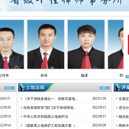
纪传奇
林准
穆潇
郭桂
024/1/5
2023/1/18
《关于加快多规合一、闲散宅基地...
全屋定
22/9/20
2022/8/15
自然资源部等7部门关于加强用地...
违法分
22/9/14
2022/8/15
中华人民共和国黑土地保护法
物业处
22/9/14
2022/6/28
《国家黑土地保护工程实施方案（...
商标许