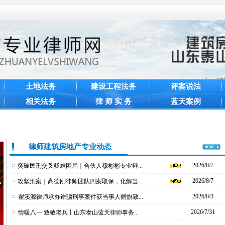
土地法务
建设工程法务
评案说法
相关法务
律 师 实 务
蓝天案例
律师建筑房地产专业动态
2026/8/7
突破民刑交叉疑难困局｜合伙人穆彬彬专业辩...
2026/8/7
攻坚刑案｜高德刚律师团队四案取保，化解当...
2026/8/3
翟溪源律师承办诈骗刑事案件获当事人赠旗致...
2026/7/31
情暖八一 致敬老兵丨山东泰山蓝天律师事务...