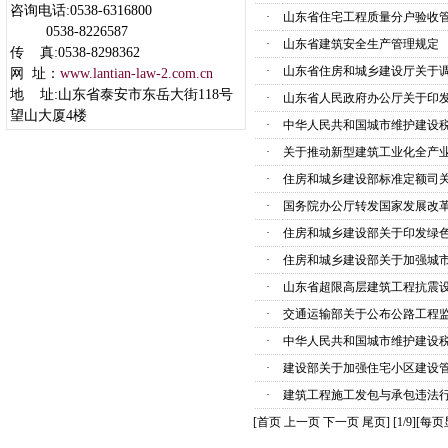
咨询电话:0538-6316800
·
山东省住宅工程质量分户验收
0538-8226587
·
山东省建筑安全生产管理规定
传 真:0538-8298362
·
山东省住房和城乡建设厅关于调
网 址：
www.lantian-law-2.com.cn
地 址:山东省泰安市东岳大街118号
·
山东省人民政府办公厅关于印发
望山大厦4楼
·
中华人民共和国城市维护建设
·
关于推动新型建筑工业化全产
·
住房和城乡建设部标准定额司关
·
国务院办公厅转发国家发展改革
·
住房和城乡建设部关于印发绿
·
住房和城乡建设部关于加强城
·
山东省超限高层建筑工程抗震
·
交通运输部关于公布公路工程
·
中华人民共和国城市维护建设
·
建设部关于加强住宅小区建设
·
建筑工程施工发包与承包违法
[
首页
上一页
下一页
尾页
] [1/9]