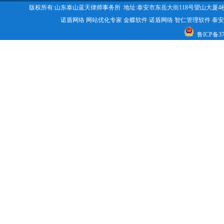
版权所有:山东泰山蓝天律师事务所 地址:泰安市东岳大街118号望山大厦4楼 咨询电话:053
诺盾网络
网站优化专家
金蝶软件
诺盾网络
智仁管理软件
泰安
鲁ICP备370