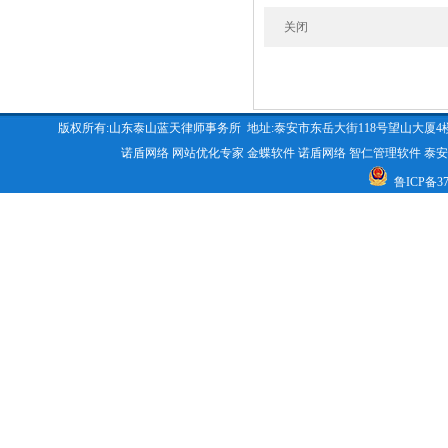
关闭
版权所有:山东泰山蓝天律师事务所 地址:泰安市东岳大街118号望山大厦4楼 咨询电话:053
诺盾网络
网站优化专家
金蝶软件
诺盾网络
智仁管理软件
泰安
鲁ICP备370