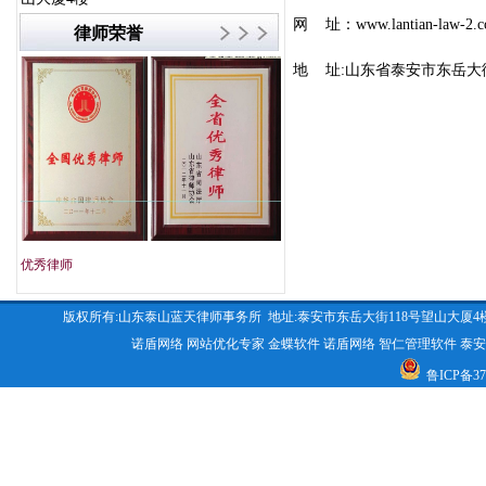
网 址：
www.lantian-law-2.
律师荣誉
地 址:山东省泰安市东岳大
优秀律师
文明单位
版权所有:山东泰山蓝天律师事务所 地址:泰安市东岳大街118号望山大厦4楼 咨询电话:053
诺盾网络
网站优化专家
金蝶软件
诺盾网络
智仁管理软件
泰安
鲁ICP备370