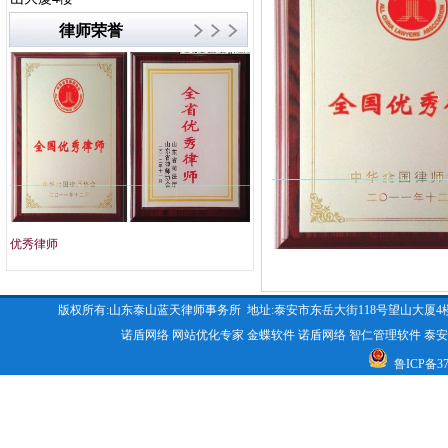
律师荣誉
优秀律师
文明单位
版权所有:山东泰山蓝天律师事务所 地址:泰安市东岳大街118号望山大厦4楼 咨询电话:053
诺盾网络
网站优化专家
金蝶软件
诺盾网络
智仁管理软件
泰安
鲁ICP备370