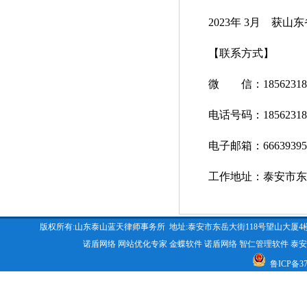
2023年 3月 获山
【联系方式】
微 信：185623185
电话号码：185623185
电子邮箱：66639395
工作地址：泰安市东岳
版权所有:山东泰山蓝天律师事务所 地址:泰安市东岳大街118号望山大厦4楼 咨询电话:053
诺盾网络
网站优化专家
金蝶软件
诺盾网络
智仁管理软件
泰安
鲁ICP备370