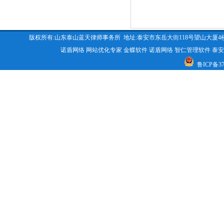
版权所有:山东泰山蓝天律师事务所 地址:泰安市东岳大街118号望山大厦4楼 咨询电话:053
诺盾网络
网站优化专家
金蝶软件
诺盾网络
智仁管理软件
泰安
鲁ICP备370