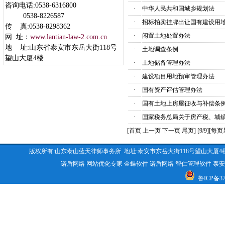
咨询电话:0538-6316800
·
中华人民共和国城乡规划法
0538-8226587
·
招标拍卖挂牌出让国有建设用
传 真:0538-8298362
·
闲置土地处置办法
网 址：
www.lantian-law-2.com.cn
地 址:山东省泰安市东岳大街118号
·
土地调查条例
望山大厦4楼
·
土地储备管理办法
·
建设项目用地预审管理办法
·
国有资产评估管理办法
·
国有土地上房屋征收与补偿条
·
国家税务总局关于房产税、城
[
首页
上一页
下一页
尾页
] [9/9]
版权所有:山东泰山蓝天律师事务所 地址:泰安市东岳大街118号望山大厦4楼 咨询电话:053
诺盾网络
网站优化专家
金蝶软件
诺盾网络
智仁管理软件
泰安
鲁ICP备370