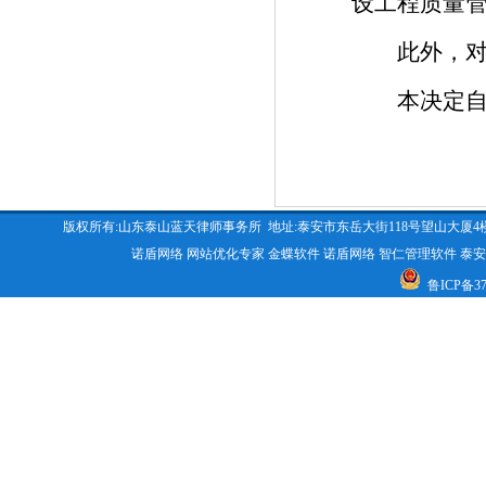
设工程质量
此外，对相
本决定自公
版权所有:山东泰山蓝天律师事务所 地址:泰安市东岳大街118号望山大厦4楼 咨询电话:053
诺盾网络
网站优化专家
金蝶软件
诺盾网络
智仁管理软件
泰安
鲁ICP备370