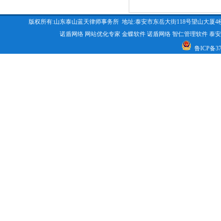
版权所有:山东泰山蓝天律师事务所 地址:泰安市东岳大街118号望山大厦4楼 咨询电话:053
诺盾网络
网站优化专家
金蝶软件
诺盾网络
智仁管理软件
泰安
鲁ICP备370