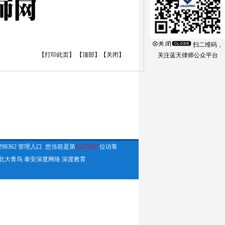
扫二维码，
【
打印此页
】 【
顶部
】【
关闭
】
关注蓝天律师公众平台
98362
管理入口
您当前是第
15272617
位访客
北大青鸟
泰安深度网络
深度教育