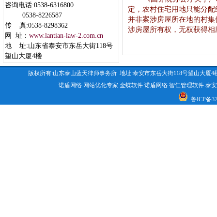
咨询电话:0538-6316800
定，农村住宅用地只能分配
0538-8226587
并非案涉房屋所在地的村集
传 真:0538-8298362
涉房屋所有权，无权获得相
网 址：
www.lantian-law-2.com.cn
地 址:山东省泰安市东岳大街118号
望山大厦4楼
版权所有:山东泰山蓝天律师事务所 地址:泰安市东岳大街118号望山大厦4楼 咨询电话:053
诺盾网络
网站优化专家
金蝶软件
诺盾网络
智仁管理软件
泰安
鲁ICP备370